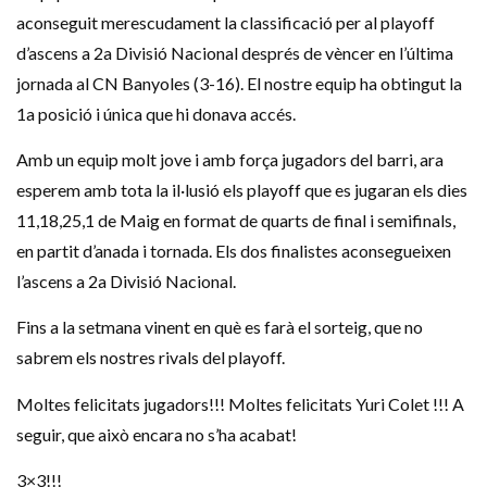
aconseguit merescudament la classificació per al playoff
d’ascens a 2a Divisió Nacional després de vèncer en l’última
jornada al CN Banyoles (3-16). El nostre equip ha obtingut la
1a posició i única que hi donava accés.
Amb un equip molt jove i amb força jugadors del barri, ara
esperem amb tota la il·lusió els playoff que es jugaran els dies
11,18,25,1 de Maig en format de quarts de final i semifinals,
en partit d’anada i tornada. Els dos finalistes aconsegueixen
l’ascens a 2a Divisió Nacional.
Fins a la setmana vinent en què es farà el sorteig, que no
sabrem els nostres rivals del playoff.
Moltes felicitats jugadors!!! Moltes felicitats Yuri Colet !!! A
seguir, que això encara no s’ha acabat!
3×3!!!