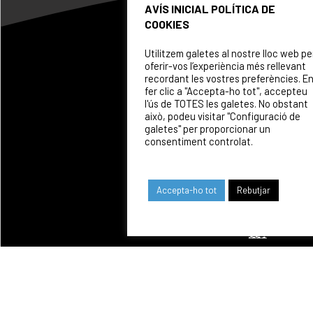
RUGBY
AVÍS INICIAL POLÍTICA DE
WHERE
rugby@cnpoblenou.cat
COOKIES
WE
ARTISTIC
ARE
Utilitzem galetes al nostre lloc web pe
SWIMMING
oferir-vos l’experiència més rellevant
SPONSOR
natacioartistica@cnpobl
recordant les vostres preferències. E
fer clic a "Accepta-ho tot", accepteu
l'ús de TOTES les galetes. No obstant
això, podeu visitar "Configuració de
galetes" per proporcionar un
consentiment controlat.
Accepta-ho tot
Rebutjar