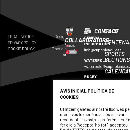
CLUB
CONTACT
LEGAL NOTICE
Design
GENERAL
COLLABORATORS
CENTENA
PRIVACY POLICY
by
INFORMATION
COOKIE POLICY
Tactic.c
info@cnpoblenou.cat
SPORTS
at
SECTIONS
WATERPOLO
waterpolo@cnpoblenou.c
CALENDA
RUGBY
WHERE
rugby@cnpoblenou.cat
WE
AVÍS INICIAL POLÍTICA DE
ARTISTIC
ARE
COOKIES
SWIMMING
SPONSOR
natacioartistica@cnpobl
Utilitzem galetes al nostre lloc web pe
oferir-vos l’experiència més rellevant
recordant les vostres preferències. E
fer clic a "Accepta-ho tot", accepteu
l'ús de TOTES les galetes. No obstant