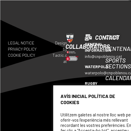
CLUB
CONTACT
LEGAL NOTICE
Design
GENERAL
COLLABORATORS
CENTENA
PRIVACY POLICY
by
INFORMATION
COOKIE POLICY
Tactic.c
info@cnpoblenou.cat
SPORTS
at
SECTIONS
WATERPOLO
waterpolo@cnpoblenou.c
CALENDA
RUGBY
WHERE
rugby@cnpoblenou.cat
WE
AVÍS INICIAL POLÍTICA DE
ARTISTIC
ARE
COOKIES
SWIMMING
SPONSOR
natacioartistica@cnpobl
Utilitzem galetes al nostre lloc web pe
oferir-vos l’experiència més rellevant
recordant les vostres preferències. E
fer clic a "Accepta-ho tot", accepteu