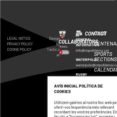
CLUB
CONTACT
LEGAL NOTICE
Design
GENERAL
COLLABORATORS
CENTENA
PRIVACY POLICY
by
INFORMATION
COOKIE POLICY
Tactic.c
info@cnpoblenou.cat
SPORTS
at
SECTIONS
WATERPOLO
waterpolo@cnpoblenou.c
CALENDA
RUGBY
WHERE
rugby@cnpoblenou.cat
WE
AVÍS INICIAL POLÍTICA DE
ARTISTIC
ARE
COOKIES
SWIMMING
SPONSOR
natacioartistica@cnpobl
Utilitzem galetes al nostre lloc web pe
oferir-vos l’experiència més rellevant
recordant les vostres preferències. E
fer clic a "Accepta-ho tot", accepteu