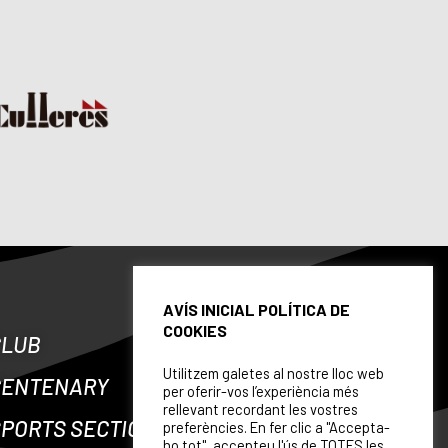
AVÍS INICIAL POLÍTICA DE
COOKIES
CLUB
Utilitzem galetes al nostre lloc web
CENTENARY
per oferir-vos l’experiència més
rellevant recordant les vostres
PORTS SECTIONS
preferències. En fer clic a "Accepta-
ho tot", accepteu l'ús de TOTES les