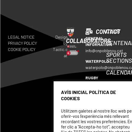
CLUB
CONTACT
LEGAL NOTICE
Design
GENERAL
COLLABORATORS
CENTENA
PRIVACY POLICY
by
INFORMATION
COOKIE POLICY
Tactic.c
info@cnpoblenou.cat
SPORTS
at
SECTIONS
WATERPOLO
waterpolo@cnpoblenou.c
CALENDA
RUGBY
WHERE
rugby@cnpoblenou.cat
WE
AVÍS INICIAL POLÍTICA DE
ARTISTIC
ARE
COOKIES
SWIMMING
SPONSOR
natacioartistica@cnpobl
Utilitzem galetes al nostre lloc web pe
oferir-vos l’experiència més rellevant
recordant les vostres preferències. E
fer clic a "Accepta-ho tot", accepteu
l'ús de TOTES les galetes. No obstant