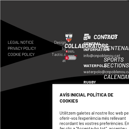
CLUB
CONTACT
LEGAL NOTICE
Design
GENERAL
COLLABORATORS
CENTENA
PRIVACY POLICY
by
INFORMATION
COOKIE POLICY
Tactic.c
info@cnpoblenou.cat
SPORTS
at
SECTIONS
WATERPOLO
waterpolo@cnpoblenou.c
CALENDA
RUGBY
WHERE
rugby@cnpoblenou.cat
WE
AVÍS INICIAL POLÍTICA DE
ARTISTIC
ARE
COOKIES
SWIMMING
SPONSOR
natacioartistica@cnpobl
Utilitzem galetes al nostre lloc web pe
oferir-vos l’experiència més rellevant
recordant les vostres preferències. E
fer clic a "Accepta-ho tot", accepteu