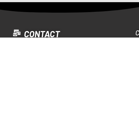
CONTACT
GENERAL INFORMATION
info@cnpoblenou.cat
S
WATERPOLO
waterpolo@cnpoblenou.cat
RUGBY
rugby@cnpoblenou.cat
ARTISTIC SWIMMING
natacioartistica@cnpoblenou.cat