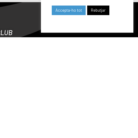
Accepta-ho tot
Rebutjar
CLUB
CENTENARY
PORTS SECTIONS
CALENDAR
WHERE WE ARE
SPONSORS