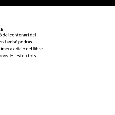
pa
ó del centenari del
on també podràs
rimera edició del llibre
anys. Hi esteu tots