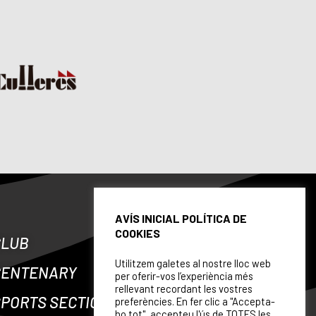
AVÍS INICIAL POLÍTICA DE
COOKIES
CLUB
Utilitzem galetes al nostre lloc web
CENTENARY
per oferir-vos l’experiència més
rellevant recordant les vostres
PORTS SECTIONS
preferències. En fer clic a "Accepta-
ho tot", accepteu l'ús de TOTES les