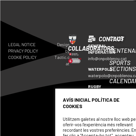
CLUB
CONTACT
LEGAL NOTICE
Design
GENERAL
COLLABORATORS
CENTENA
PRIVACY POLICY
by
INFORMATION
COOKIE POLICY
Tactic.c
info@cnpoblenou.cat
SPORTS
at
SECTIONS
WATERPOLO
waterpolo@cnpoblenou.c
CALENDA
RUGBY
WHERE
rugby@cnpoblenou.cat
WE
AVÍS INICIAL POLÍTICA DE
ARTISTIC
ARE
COOKIES
SWIMMING
SPONSOR
natacioartistica@cnpobl
Utilitzem galetes al nostre lloc web pe
oferir-vos l’experiència més rellevant
recordant les vostres preferències. E
fer clic a "Accepta-ho tot", accepteu