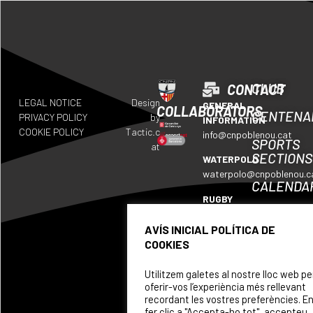
CLUB
CONTACT
LEGAL NOTICE
Design
GENERAL
COLLABORATORS
CENTENA
PRIVACY POLICY
by
INFORMATION
COOKIE POLICY
Tactic.c
info@cnpoblenou.cat
SPORTS
at
SECTIONS
WATERPOLO
waterpolo@cnpoblenou.c
CALENDA
RUGBY
WHERE
rugby@cnpoblenou.cat
WE
AVÍS INICIAL POLÍTICA DE
ARTISTIC
ARE
COOKIES
SWIMMING
SPONSOR
natacioartistica@cnpobl
Utilitzem galetes al nostre lloc web pe
oferir-vos l’experiència més rellevant
recordant les vostres preferències. E
fer clic a "Accepta-ho tot", accepteu