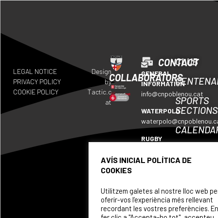
CLUB
CONTACT
LEGAL NOTICE
Design
GENERAL
COLLABORATORS
CENTENA
PRIVACY POLICY
by
INFORMATION
COOKIE POLICY
Tactic.c
info@cnpoblenou.cat
SPORTS
at
SECTIONS
WATERPOLO
waterpolo@cnpoblenou.c
CALENDA
RUGBY
WHERE
rugby@cnpoblenou.cat
WE
AVÍS INICIAL POLÍTICA DE
ARTISTIC
ARE
COOKIES
SWIMMING
SPONSOR
natacioartistica@cnpobl
Utilitzem galetes al nostre lloc web pe
oferir-vos l’experiència més rellevant
recordant les vostres preferències. E
fer clic a "Accepta-ho tot", accepteu