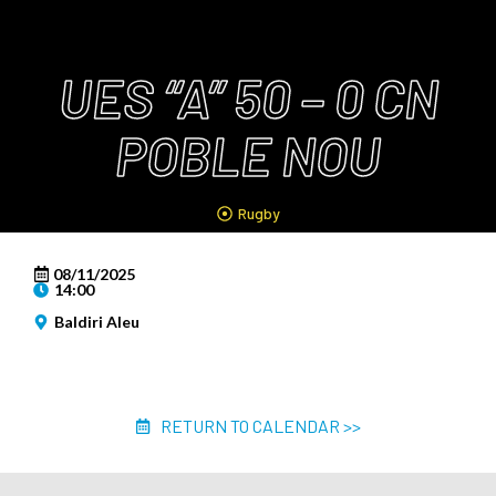
UES “A” 50 – 0 CN
POBLE NOU
Rugby
08/11/2025
14:00
Baldiri Aleu
RETURN TO CALENDAR >>