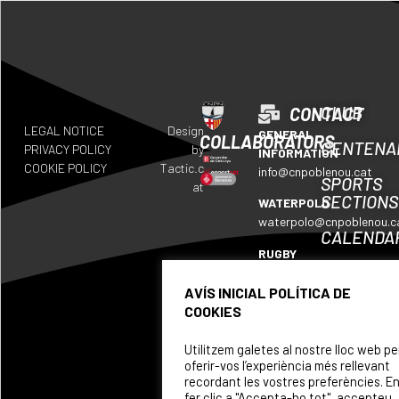
CLUB
CONTACT
LEGAL NOTICE
Design
GENERAL
COLLABORATORS
CENTENA
PRIVACY POLICY
by
INFORMATION
COOKIE POLICY
Tactic.c
info@cnpoblenou.cat
SPORTS
at
SECTIONS
WATERPOLO
waterpolo@cnpoblenou.c
CALENDA
RUGBY
WHERE
rugby@cnpoblenou.cat
WE
AVÍS INICIAL POLÍTICA DE
ARTISTIC
ARE
COOKIES
SWIMMING
SPONSOR
natacioartistica@cnpobl
Utilitzem galetes al nostre lloc web pe
oferir-vos l’experiència més rellevant
recordant les vostres preferències. E
fer clic a "Accepta-ho tot", accepteu