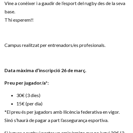
Vine a conèixer i a gaudir de l’esport del rugby des de la seva
base.
T’hi esperem!!
Campus realitzat per entrenadors/es profesionals.
Data màxima d’inscripció 26 de març.
Preu per jugador/a*:
30€ (3 dies)
15€ (per dia)
*El preu és per jugadors amb llicència federativa en vigor.
Sinó s’haurà de pagar a part l’assegurança esportiva.
Si jugues a rugby i portes un amic/amiga que no jugui 20€ (3