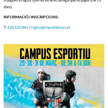
dies).
INFORMACIÓ I INSCRIPCIONS:
T.
628 623 465
/
rugby@cnpoblenou.cat