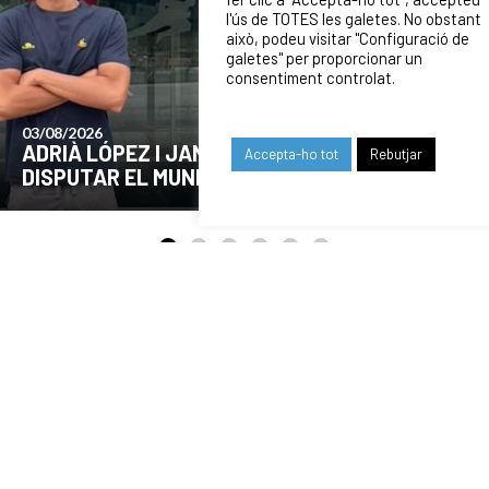
l'ús de TOTES les galetes. No obstant
això, podeu visitar "Configuració de
galetes" per proporcionar un
consentiment controlat.
24/07/2026
COMUNICAT DE LA JUNTA DIRECTIVA SOBRE
Accepta-ho tot
Rebutjar
EL MOMENT ACTUAL DEL CLUB
OUR SPONSORS