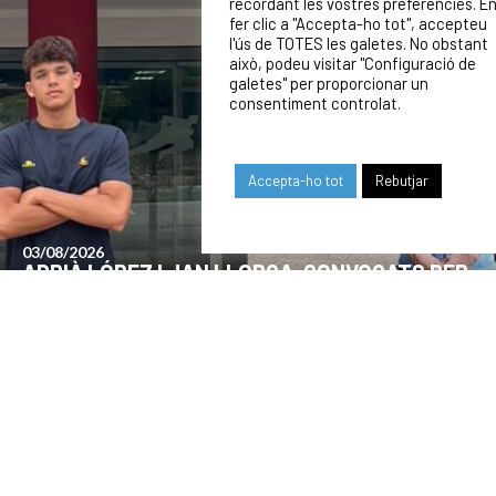
recordant les vostres preferències. E
fer clic a "Accepta-ho tot", accepteu
l'ús de TOTES les galetes. No obstant
això, podeu visitar "Configuració de
galetes" per proporcionar un
consentiment controlat.
Accepta-ho tot
Rebutjar
24/07/2026
COMUNICAT DE LA JUNTA DIRECTIVA SOBRE
EL MOMENT ACTUAL DEL CLUB
OUR SPONSORS