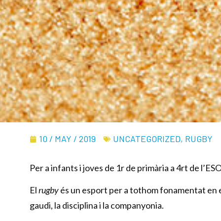
10 / MAY / 2019
UNCATEGORIZED
,
RUGBY
Per a infants i joves de 1r de primària a 4rt de l’ESO
El
rugby
és un esport per a tothom fonamentat en el 
gaudi, la disciplina i la companyonia.