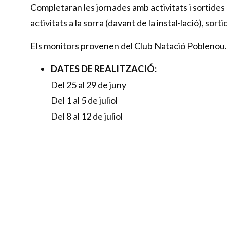
Completaran les jornades amb activitats i sortides pr
activitats a la sorra (davant de la instal·lació), sort
Els monitors provenen del Club Natació Poblenou.
DATES DE REALITZACIÓ:
Del 25 al 29 de juny
Del 1 al 5 de juliol
Del 8 al 12 de juliol
Del 15 al 19 de juliol
Del 22 al 26 de juliol
Del 29 al 31 de juliol
NOTA IMPORTANT: Recordeu que les inscripcion
presencials.