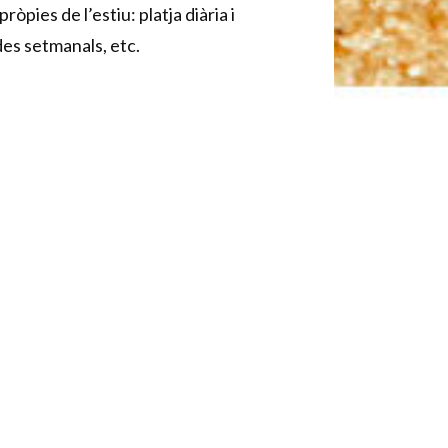
òpies de l’estiu: platja diària i
ides setmanals, etc.
s al Campus Olímpia són només