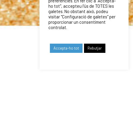
preferències. En fer clic a "Accepta-
ho tot", accepteu l'ús de TOTES les
galetes. No obstant això, podeu
visitar "Configuració de galetes" per
proporcionar un consentiment
controlat.
Accepta-ho tot
Rebutjar