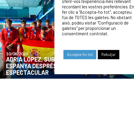
oferir-vos l’experiència més rellevant
recordant les vostres preferències. E
fer clic a "Accepta-ho tot", accepteu
l'ús de TOTES les galetes. No obstant
això, podeu visitar "Configuració de
galetes" per proporcionar un
consentiment controlat.
Accepta-ho tot
Rebutjar
03/08/2026
ADRIÀ LÓPEZ I JAN LLORCA, CONVOCATS PER
DISPUTAR EL MUNDIAL U16 DE ZAGREB
OUR SPONSORS