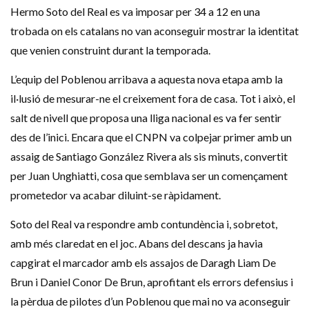
Hermo Soto del Real es va imposar per 34 a 12 en una
trobada on els catalans no van aconseguir mostrar la identitat
que venien construint durant la temporada.
L’equip del Poblenou arribava a aquesta nova etapa amb la
il·lusió de mesurar-ne el creixement fora de casa. Tot i això, el
salt de nivell que proposa una lliga nacional es va fer sentir
des de l’inici. Encara que el CNPN va colpejar primer amb un
assaig de Santiago González Rivera als sis minuts, convertit
per Juan Unghiatti, cosa que semblava ser un començament
prometedor va acabar diluint-se ràpidament.
Soto del Real va respondre amb contundència i, sobretot,
amb més claredat en el joc. Abans del descans ja havia
capgirat el marcador amb els assajos de Daragh Liam De
Brun i Daniel Conor De Brun, aprofitant els errors defensius i
la pèrdua de pilotes d’un Poblenou que mai no va aconseguir