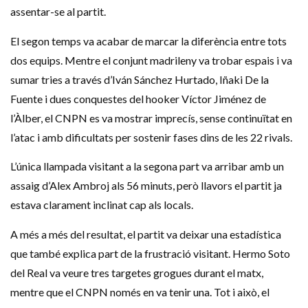
assentar-se al partit.
El segon temps va acabar de marcar la diferència entre tots
dos equips. Mentre el conjunt madrileny va trobar espais i va
sumar tries a través d’Iván Sánchez Hurtado, Iñaki De la
Fuente i dues conquestes del hooker Víctor Jiménez de
l’Àlber, el CNPN es va mostrar imprecís, sense continuïtat en
l’atac i amb dificultats per sostenir fases dins de les 22 rivals.
L’única llampada visitant a la segona part va arribar amb un
assaig d’Alex Ambroj als 56 minuts, però llavors el partit ja
estava clarament inclinat cap als locals.
A més a més del resultat, el partit va deixar una estadística
que també explica part de la frustració visitant. Hermo Soto
del Real va veure tres targetes grogues durant el matx,
mentre que el CNPN només en va tenir una. Tot i això, el