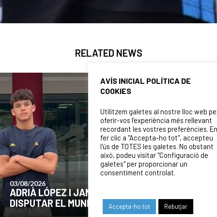
RELATED NEWS
AVÍS INICIAL POLÍTICA DE
COOKIES
Utilitzem galetes al nostre lloc web pe
oferir-vos l’experiència més rellevant
recordant les vostres preferències. E
fer clic a "Accepta-ho tot", accepteu
l'ús de TOTES les galetes. No obstant
això, podeu visitar "Configuració de
galetes" per proporcionar un
consentiment controlat.
24/07/2026
COMUNICAT DE LA JUNTA DIRECTIVA SOBRE
EL MOMENT ACTUAL DEL CLUB
Accepta-ho tot
Rebutjar