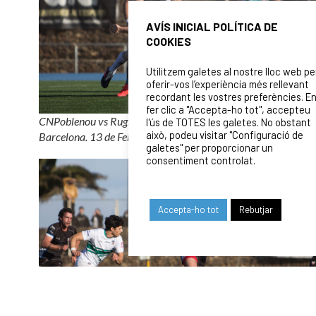
AVÍS INICIAL POLÍTICA DE
COOKIES
Utilitzem galetes al nostre lloc web pe
oferir-vos l’experiència més rellevant
recordant les vostres preferències. E
fer clic a "Accepta-ho tot", accepteu
CNPoblenou vs Rugby Club Valencia. CEM La Mar Bella,
l'ús de TOTES les galetes. No obstant
això, podeu visitar "Configuració de
Barcelona. 13 de Febrero 2021. Foto: David Rico Leon.
galetes" per proporcionar un
consentiment controlat.
Accepta-ho tot
Rebutjar