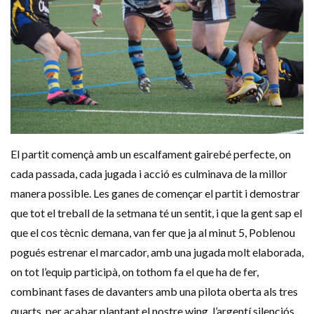
El partit començà amb un escalfament gairebé perfecte, on
cada passada, cada jugada i acció es culminava de la millor
manera possible. Les ganes de començar el partit i demostrar
que tot el treball de la setmana té un sentit, i que la gent sap el
que el cos tècnic demana, van fer que ja al minut 5, Poblenou
pogués estrenar el marcador, amb una jugada molt elaborada,
on tot l’equip participà, on tothom fa el que ha de fer,
combinant fases de davanters amb una pilota oberta als tres
quarts, per acabar plantant el nostre wing, l’argentí silenciós,