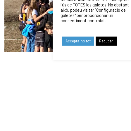
l'ús de TOTES les galetes. No obstant
això, podeu visitar "Configuració de
galetes" per proporcionar un
consentiment controlat.
Accepta-ho tot
Rebutjar
Ánimo Sub 14 CNPN!
SUB 12 – TROBADA A CORNELLÀ
Sábado de Rugby y madrugón en Cornellá. 11 valientes del
equipo Sub 12 jugaron dándolo todo. Los entrenos dan frutos.
Defensa sólida y ordenada, presión de los/las que jugaron en
la línea y muchos balones recuperados. En ataque muchas