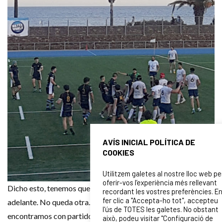
AVÍS INICIAL POLÍTICA DE
COOKIES
Utilitzem galetes al nostre lloc web pe
oferir-vos l’experiència més rellevant
Dicho esto, tenemos que recomponernos y mirar para
recordant les vostres preferències. E
fer clic a "Accepta-ho tot", accepteu
adelante. No queda otra. Todas las temporadas nos
l'ús de TOTES les galetes. No obstant
encontramos con partidos así (pese a que suele ocurrir con el
això, podeu visitar "Configuració de