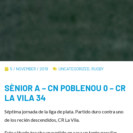
5 / NOVEMBER / 2019
UNCATEGORIZED
,
RUGBY
SÈNIOR A – CN POBLENOU 0 – CR
LA VILA 34
Séptima jornada de la liga de plata. Partido duro contra uno
de los recién descendidos, CR La Vila.
Este sábado tocaba un partido en casa un tanto peculiar,