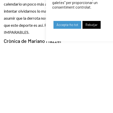
galetes" per proporcionar un
calendario un poco más avanzado). Podemos
consentiment controlat.
intentar olvidarnos lo mal que lo hicimos o aprender de ello,
asumir que la derrota nos la ganamos (valga la redundancia) y
Accepta-ho tot
Rebutjar
que este deporte es así. Perdemos o aprendemos. VAMOS
IMPARABLES.
Crònica de Mariano Mazzei
RELATED NEWS