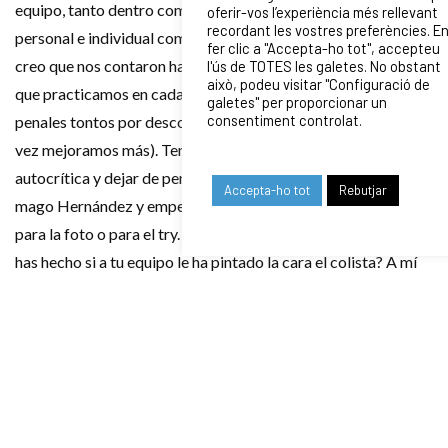
equipo, tanto dentro como fuera del campo. Tanto a nivel
oferir-vos l’experiència més rellevant
recordant les vostres preferències. E
personal e individual como reglamentaria. En la primera parte
fer clic a "Accepta-ho tot", accepteu
creo que nos contaron hasta 6 fueras de juego, cuando es algo
l'ús de TOTES les galetes. No obstant
això, podeu visitar "Configuració de
que practicamos en cada calentamiento. A parte de esto,
galetes" per proporcionar un
consentiment controlat.
penales tontos por desconocer el reglamento (aunque cada
vez mejoramos más). Tenemos que hacer un poco de
autocrítica y dejar de pensar que somos PJ Perenara o el
Accepta-ho tot
Rebutjar
mago Hernández y empezar a jugar por y para el equipo, no
para la foto o para el try. ¿A quién le importa cuántas marcas
has hecho si a tu equipo le ha pintado la cara el colista? A mí
desde luego no. Cuando trabajamos para el “nos” somos muy
peligrosos y la gente se plantea el estar pasando una tarde de
sábado cagándose de frio delante de una panda de
arretrasats como nosotros. Es la única manera de seguir
progresando, entregándole el alma y el cuerpo a la camiseta.
Por amor y respeto a los compañeros. Reflexionando, fijaros