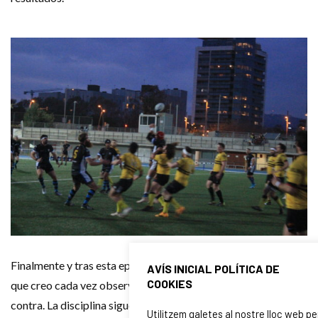
Finalmente y tras esta epopeya, toca repasar algunos puntos
AVÍS INICIAL POLÍTICA DE
COOKIES
que creo cada vez observamos menos y más nos juega en
contra. La disciplina sigue siendo un handicap para este
Utilitzem galetes al nostre lloc web pe