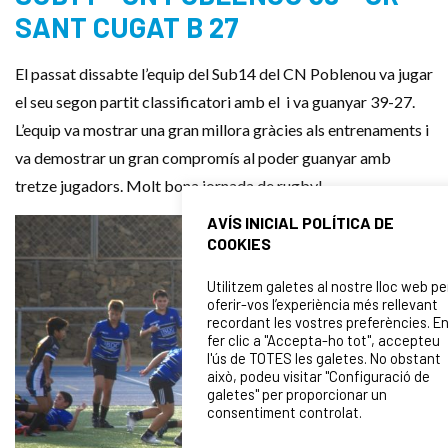
SANT CUGAT B 27
El passat dissabte l’equip del Sub14 del CN Poblenou va jugar
el seu segon partit classificatori amb el i va guanyar 39-27.
L’equip va mostrar una gran millora gràcies als entrenaments i
va demostrar un gran compromís al poder guanyar amb
tretze jugadors. Molt bona jornada de rugby!
AVÍS INICIAL POLÍTICA DE
COOKIES
Utilitzem galetes al nostre lloc web pe
oferir-vos l’experiència més rellevant
recordant les vostres preferències. E
fer clic a "Accepta-ho tot", accepteu
l'ús de TOTES les galetes. No obstant
això, podeu visitar "Configuració de
galetes" per proporcionar un
consentiment controlat.