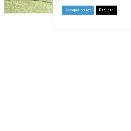
Accepta-ho tot
Rebutjar
RELATED NEWS