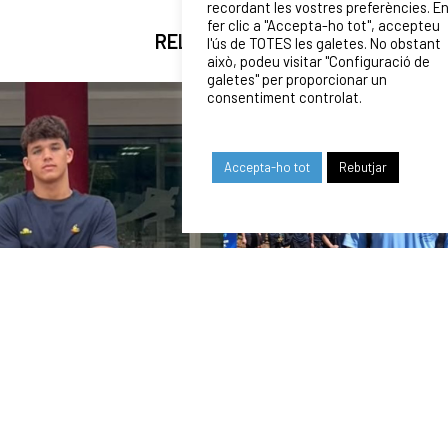
recordant les vostres preferències. E
fer clic a "Accepta-ho tot", accepteu
RELATED NEWS
l'ús de TOTES les galetes. No obstant
això, podeu visitar "Configuració de
galetes" per proporcionar un
consentiment controlat.
Accepta-ho tot
Rebutjar
24/07/2026
COMUNICAT DE LA JUNTA DIRECTIVA SOBRE
EL MOMENT ACTUAL DEL CLUB