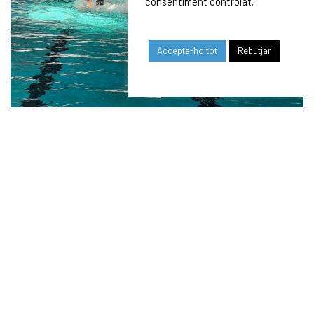
consentiment controlat.
Accepta-ho tot
Rebutjar