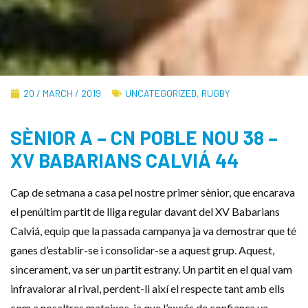
20 / MARCH / 2019
UNCATEGORIZED
,
RUGBY
SÈNIOR A – CN POBLE NOU 38 –
XV BABARIANS CALVIÁ 44
Cap de setmana a casa pel nostre primer sènior, que encarava
el penúltim partit de lliga regular davant del XV Babarians
Calviá, equip que la passada campanya ja va demostrar que té
ganes d’establir-se i consolidar-se a aquest grup. Aquest,
sincerament, va ser un partit estrany. Un partit en el qual vam
infravalorar al rival, perdent-li així el respecte tant amb ells
com a nosaltres mateixos, ja que l’excés de confiança va