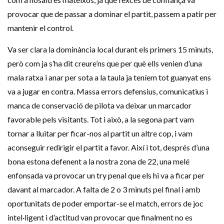
provocar que de passar a dominar el partit, passem a patir per
mantenir el control.
Va ser clara la dominància local durant els primers 15 minuts,
però com ja s’ha dit creure’ns que per què ells venien d’una
mala ratxa i anar per sota a la taula ja teníem tot guanyat ens
va a jugar en contra. Massa errors defensius, comunicatius i
manca de conservació de pilota va deixar un marcador
favorable pels visitants. Tot i això, a la segona part vam
tornar a lluitar per ficar-nos al partit un altre cop, i vam
aconseguir redirigir el partit a favor. Així i tot, després d’una
bona estona defenent a la nostra zona de 22, una melé
enfonsada va provocar un try penal que els hi va a ficar per
davant al marcador. A falta de 2 o 3 minuts pel final i amb
oportunitats de poder emportar-se el match, errors de joc
intel·ligent i d’actitud van provocar que finalment no es