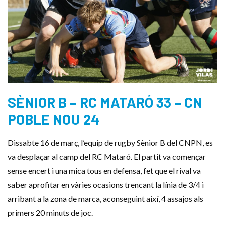
SÈNIOR B – RC MATARÓ 33 – CN
POBLE NOU 24
Dissabte 16 de març, l’equip de rugby Sènior B del CNPN, es
va desplaçar al camp del RC Mataró. El partit va començar
sense encert i una mica tous en defensa, fet que el rival va
saber aprofitar en vàries ocasions trencant la línia de 3/4 i
arribant a la zona de marca, aconseguint així, 4 assajos als
primers 20 minuts de joc.