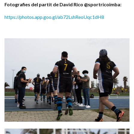
Fotografies del partit de David Rico @sportricoimba:
https://photos.app.goo.gl/ab72LshReoUqc1dH8