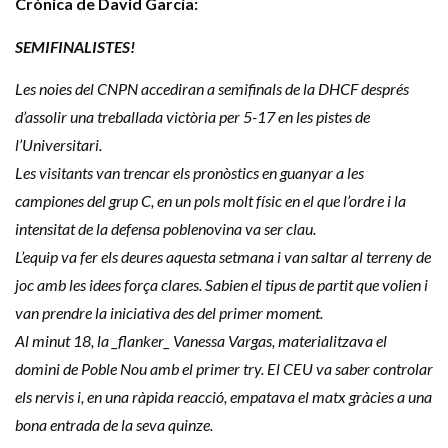
Crònica de David García:
SEMIFINALISTES!
Les noies del CNPN accediran a semifinals de la DHCF després
d’assolir una treballada victòria per 5-17 en les pistes de
l’Universitari.
Les visitants van trencar els pronòstics en guanyar a les
campiones del grup C, en un pols molt físic en el que l’ordre i la
intensitat de la defensa poblenovina va ser clau.
L’equip va fer els deures aquesta setmana i van saltar al terreny de
joc amb les idees força clares. Sabien el tipus de partit que volien i
van prendre la iniciativa des del primer moment.
Al minut 18, la _flanker_ Vanessa Vargas, materialitzava el
domini de Poble Nou amb el primer try. El CEU va saber controlar
els nervis i, en una ràpida reacció, empatava el matx gràcies a una
bona entrada de la seva quinze.