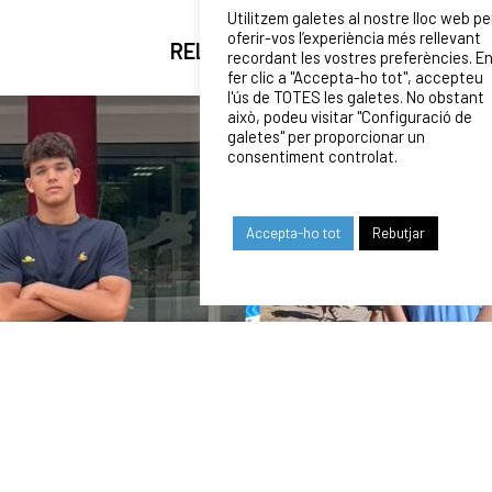
Utilitzem galetes al nostre lloc web pe
oferir-vos l’experiència més rellevant
RELATED NEWS
recordant les vostres preferències. E
fer clic a "Accepta-ho tot", accepteu
l'ús de TOTES les galetes. No obstant
això, podeu visitar "Configuració de
galetes" per proporcionar un
consentiment controlat.
Accepta-ho tot
Rebutjar
03/08/2026
ADRIÀ LÓPEZ I JAN LLORCA, CONVOCATS PER
DISPUTAR EL MUNDIAL U16 DE ZAGREB