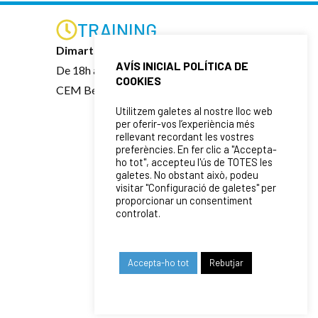
TRAINING
Dimarts i dijous
AVÍS INICIAL POLÍTICA DE
De 18h a 20:30h
COOKIES
CEM Besòs
Utilitzem galetes al nostre lloc web
per oferir-vos l’experiència més
rellevant recordant les vostres
preferències. En fer clic a "Accepta-
ho tot", accepteu l'ús de TOTES les
galetes. No obstant això, podeu
visitar "Configuració de galetes" per
proporcionar un consentiment
controlat.
Accepta-ho tot
Rebutjar