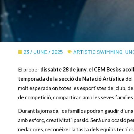
23 / JUNE / 2025
ARTISTIC SWIMMING
,
UN
El proper
dissabte 28 de juny, el CEM Besòs acolli
temporada de la secció de Natació Artística
del
molt esperada on totes les esportistes del club, des
de competició, compartiran amb les seves famílies el
Durant la jornada, les famílies podran gaudir d’un
amb esforç, creativitat i passió. Serà una ocasió pe
nedadores, reconèixer la tasca dels equips tècnics