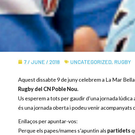
7 / JUNE / 2018
UNCATEGORIZED
,
RUGBY
Aquest dissabte 9 de juny celebrem a La Mar Bella
Rugby del CN Poble Nou.
Us esperem a tots per gaudir d’una jornada lúdica
és una jornada oberta i podeu venir acompanyats d’
Enllaços per apuntar-vos:
Perque els papes/mames s’apuntin als
partidets
q