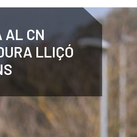
ENTENARY
SPORTS
CALENDAR
NEWS
WH
 AL CN
DURA LLIÇÓ
NS