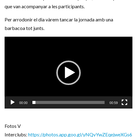
que van acompanyar a les participants.
Per arrodonir el dia vàrem tancar la jornada amb una
barbacoa tot junts.
Video
Player
00:00
00:59
Fotos V
Interclubs:
https://photos.app.goo.gl/yNQvYwZEqejweXGs6