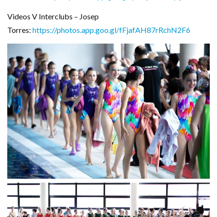
Videos V Interclubs – Josep
Torres:
https://photos.app.goo.gl/fFjafAH87rRchN2F6