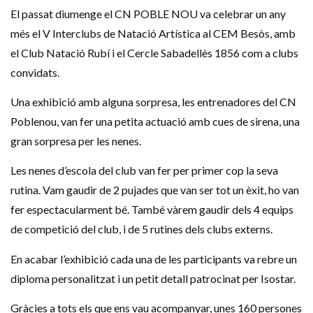
El passat diumenge el
CN
POBLE NOU va celebrar un any
més el V
Interclubs
de Natació Artística al CEM Besòs, amb
el Club Natació Rubí i el Cercle
Sabadellès
1856 com a clubs
convidats.
Una exhibició amb alguna sorpresa, les entrenadores del
CN
Poblenou, van fer una petita actuació amb cues de sirena, una
gran sorpresa per les nenes.
Les nenes d’escola del club van fer per primer cop la seva
rutina. Vam gaudir de 2 pujades que van ser tot un èxit, ho van
fer espectacularment bé. També vàrem gaudir dels 4 equips
de competició del club, i de 5 rutines dels clubs externs.
En acabar l’exhibició cada una de les participants va rebre un
diploma personalitzat i un petit detall patrocinat per
Isostar
.
Gràcies a tots els que ens vau acompanyar, unes 160 persones