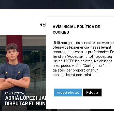
RELATED NEWS
AVÍS INICIAL POLÍTICA DE
COOKIES
Utilitzem galetes al nostre lloc web pe
oferir-vos l’experiència més rellevant
recordant les vostres preferències. E
fer clic a "Accepta-ho tot", accepteu
l'ús de TOTES les galetes. No obstant
això, podeu visitar "Configuració de
galetes" per proporcionar un
consentiment controlat.
Accepta-ho tot
Rebutjar
24/07/2026
COMUNICAT DE LA JUNTA DIRECTIVA SOBRE
EL MOMENT ACTUAL DEL CLUB