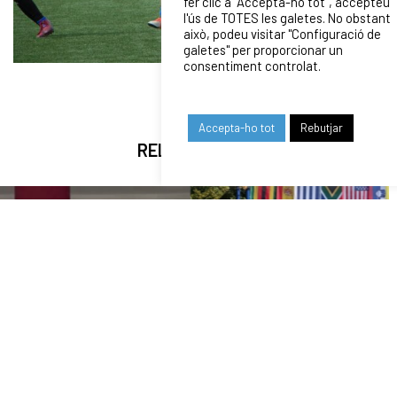
fer clic a "Accepta-ho tot", accepteu
l'ús de TOTES les galetes. No obstant
això, podeu visitar "Configuració de
galetes" per proporcionar un
consentiment controlat.
Accepta-ho tot
Rebutjar
RELATED NEWS
24/07/2026