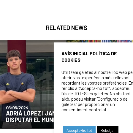
RELATED NEWS
AVÍS INICIAL POLÍTICA DE
COOKIES
Utilitzem galetes al nostre lloc web pe
oferir-vos l’experiència més rellevant
recordant les vostres preferències. E
fer clic a "Accepta-ho tot", accepteu
l'ús de TOTES les galetes. No obstant
això, podeu visitar "Configuració de
galetes" per proporcionar un
24/07/2026
consentiment controlat.
COMUNICAT DE LA JUNTA DIRECTIVA SOBRE
EL MOMENT ACTUAL DEL CLUB
Accepta-ho tot
Rebutjar