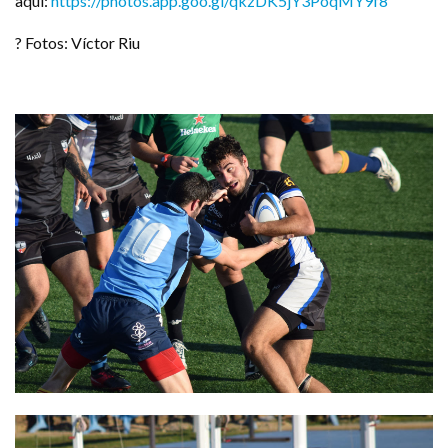
aquí:
https://photos.app.goo.gl/qkzDK5jY3PoqMY9f8
? Fotos: Víctor Riu