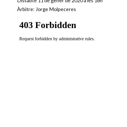
Dissabte 11 de gener de 2020 a les 16h
Àrbitre: Jorge Molpeceres