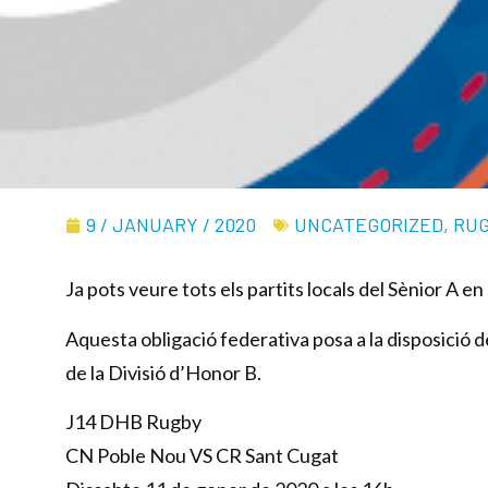
9 / JANUARY / 2020
UNCATEGORIZED
,
RU
Ja pots veure tots els partits locals del Sènior A e
Aquesta obligació federativa posa a la disposició de
de la Divisió d’Honor B.
J14 DHB Rugby
CN Poble Nou VS CR Sant Cugat