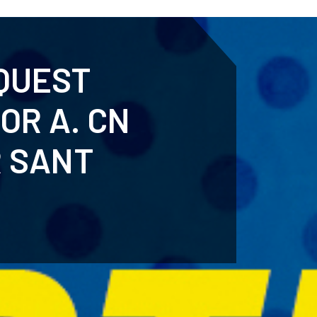
ENTENARY
SPORTS
CALENDAR
NEWS
WH
AQUEST
OR A. CN
R SANT