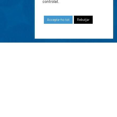
controlat.
Accepta-ho tot
Rebutjar