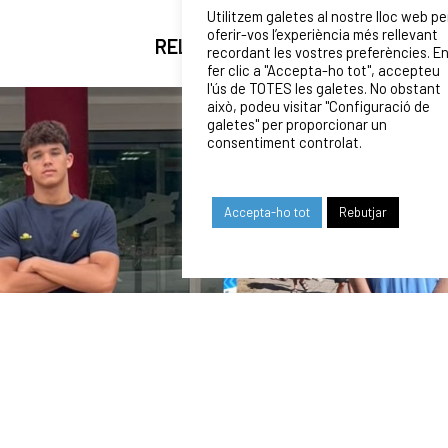
Utilitzem galetes al nostre lloc web pe
oferir-vos l’experiència més rellevant
RELATED NEWS
recordant les vostres preferències. E
fer clic a "Accepta-ho tot", accepteu
l'ús de TOTES les galetes. No obstant
això, podeu visitar "Configuració de
galetes" per proporcionar un
consentiment controlat.
Accepta-ho tot
Rebutjar
03/08/2026
ADRIÀ LÓPEZ I JAN LLORCA, CONVOCATS PER
DISPUTAR EL MUNDIAL U16 DE ZAGREB