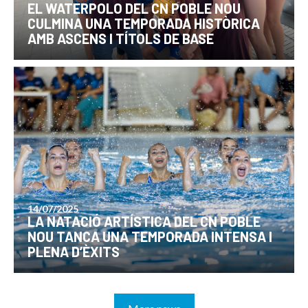
EL WATERPOLO DEL CN POBLE NOU
CULMINA UNA TEMPORADA HISTÒRICA
AMB ASCENS I TÍTOLS DE BASE
14/07/2025
LA NATACIÓ ARTÍSTICA DEL CN POBLE
NOU TANCA UNA TEMPORADA INTENSA I
PLENA D’ÈXITS