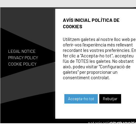
AVÍS INICIAL POLÍTICA DE
COOKIES
Utilitzem galetes al nostre lloc web pe
CLUB
oferir-vos l’experiència més rellevant
CONTACT
recordant les vostres preferències. E
LEGAL NOTICE
Design
GENERAL
COLLABORATORS
fer clic a "Accepta-ho tot", accepteu
CENTENA
PRIVACY POLICY
by
INFORMATION
l'ús de TOTES les galetes. No obstant
COOKIE POLICY
Tactic.c
info@cnpoblenou.cat
això, podeu visitar "Configuració de
SPORTS
at
galetes" per proporcionar un
SECTIONS
WATERPOLO
consentiment controlat.
waterpolo@cnpoblenou.c
CALENDA
RUGBY
WHERE
Accepta-ho tot
Rebutjar
rugby@cnpoblenou.cat
WE
ARTISTIC
ARE
SWIMMING
SPONSOR
natacioartistica@cnpobl