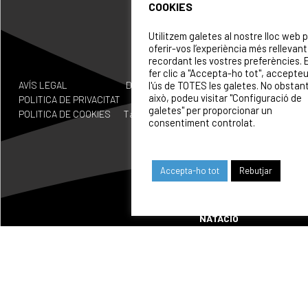
COOKIES
Utilitzem galetes al nostre lloc web 
oferir-vos l’experiència més rellevant
recordant les vostres preferències. 
CLUB
CONTACTE
fer clic a "Accepta-ho tot", accepte
l'ús de TOTES les galetes. No obstan
AVÍS LEGAL
Disseny
INFORMACIÓ
COL·LABORADORS
CENTENA
això, podeu visitar "Configuració de
POLITICA DE PRIVACITAT
by
GENERAL
galetes" per proporcionar un
POLITICA DE COOKIES
Tactic.c
info@cnpoblenou.cat
consentiment controlat.
SECCION
at
ESPORTI
WATERPOLO
waterpolo@cnpoblenou.c
CALENDA
Accepta-ho tot
Rebutjar
RUGBY
ON
rugby@cnpoblenou.cat
SOM
NATACIÓ
ARTÍSTICA
PATROCI
natacioartistica@cnpobl