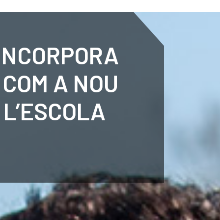
ENTENARY
SPORTS
CALENDAR
NEWS
WH
’INCORPORA
 COM A NOU
 L’ESCOLA