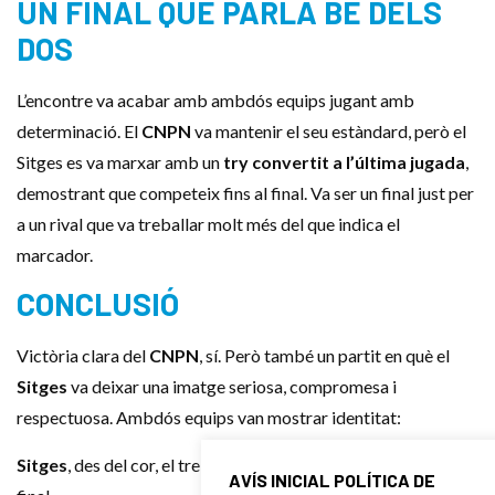
UN FINAL QUE PARLA BÉ DELS
DOS
L’encontre va acabar amb ambdós equips jugant amb
determinació. El
CNPN
va mantenir el seu estàndard, però el
Sitges es va marxar amb un
try convertit a l’última jugada
,
demostrant que competeix fins al final. Va ser un final just per
a un rival que va treballar molt més del que indica el
marcador.
CONCLUSIÓ
Victòria clara del
CNPN
, sí. Però també un partit en què el
Sitges
va deixar una imatge seriosa, compromesa i
respectuosa. Ambdós equips van mostrar identitat:
Sitges
, des del cor, el treball i la convicció de jugar fins al
AVÍS INICIAL POLÍTICA DE