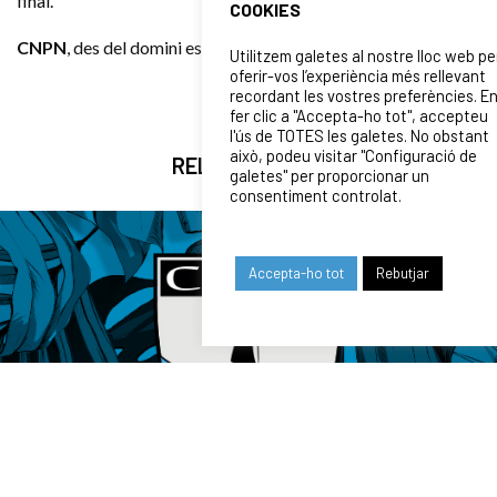
final.
COOKIES
CNPN
, des del domini estructural i la profunditat.
Utilitzem galetes al nostre lloc web pe
oferir-vos l’experiència més rellevant
recordant les vostres preferències. E
fer clic a "Accepta-ho tot", accepteu
l'ús de TOTES les galetes. No obstant
això, podeu visitar "Configuració de
RELATED NEWS
galetes" per proporcionar un
consentiment controlat.
Accepta-ho tot
Rebutjar
24/07/2026
COMUNICAT DE LA JUNTA DIRECTIVA SOBRE