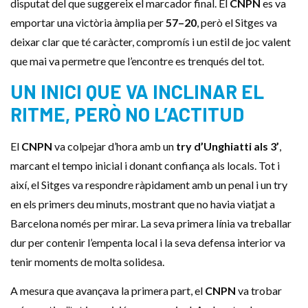
disputat del que suggereix el marcador final. El
CNPN
es va
emportar una victòria àmplia per
57–20
, però el Sitges va
deixar clar que té caràcter, compromís i un estil de joc valent
que mai va permetre que l’encontre es trenqués del tot.
UN INICI QUE VA INCLINAR EL
RITME, PERÒ NO L’ACTITUD
El
CNPN
va colpejar d’hora amb un
try d’Unghiatti als 3’
,
marcant el tempo inicial i donant confiança als locals. Tot i
així, el Sitges va respondre ràpidament amb un penal i un try
en els primers deu minuts, mostrant que no havia viatjat a
Barcelona només per mirar. La seva primera línia va treballar
dur per contenir l’empenta local i la seva defensa interior va
tenir moments de molta solidesa.
A mesura que avançava la primera part, el
CNPN
va trobar