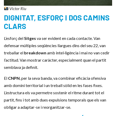
Victor Riu
DIGNITAT, ESFORÇ I DOS CAMINS
CLARS
L’esforç del
Sitges
va ser evident en cada contacte. Van
defensar múltiples seqüències llargues dins del seu 22, van
treballar el
breakdown
amb intel·ligència i mai no van cedir
l’actitud. Van mostrar caràcter, especialment quan el partit
semblava ja definit.
El
CNPN
, per la seva banda, va combinar eficàcia ofensiva
amb domini territorial i un treball sòlid en les fases fixes.
L’estructura els va permetre sostenir el ritme durant tot el
partit, fins i tot amb dues expulsions temporals que els van
obligar a adaptar-se i reorganitzar-se.