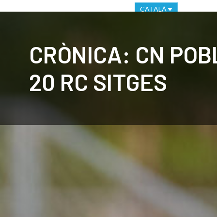
OFICINA VIRTUAL
CANAL ÈTIC
CATALÀ
CLUB
C
CRÒNICA: CN POBL
20 RC SITGES