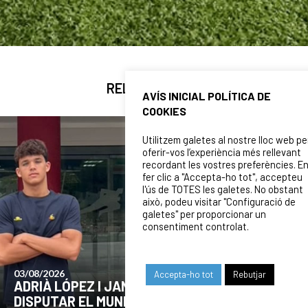
RELATED NEWS
AVÍS INICIAL POLÍTICA DE
COOKIES
Utilitzem galetes al nostre lloc web pe
oferir-vos l’experiència més rellevant
recordant les vostres preferències. E
fer clic a "Accepta-ho tot", accepteu
l'ús de TOTES les galetes. No obstant
això, podeu visitar "Configuració de
galetes" per proporcionar un
consentiment controlat.
24/07/2026
Accepta-ho tot
Rebutjar
COMUNICAT DE LA JUNTA DIRECTIVA SOBRE
EL MOMENT ACTUAL DEL CLUB