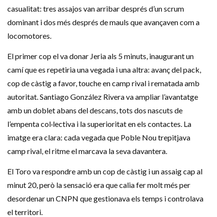
casualitat: tres assajos van arribar després d’un scrum
dominant i dos més després de mauls que avançaven com a
locomotores.
El primer cop el va donar Jeria als 5 minuts, inaugurant un
camí que es repetiria una vegada i una altra: avanç del pack,
cop de càstig a favor, touche en camp rival i rematada amb
autoritat. Santiago González Rivera va ampliar l’avantatge
amb un doblet abans del descans, tots dos nascuts de
l’empenta col·lectiva i la superioritat en els contactes. La
imatge era clara: cada vegada que Poble Nou trepitjava
camp rival, el ritme el marcava la seva davantera.
El Toro va respondre amb un cop de càstig i un assaig cap al
minut 20, però la sensació era que calia fer molt més per
desordenar un CNPN que gestionava els temps i controlava
el territori.