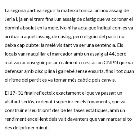
La segona part va seguir la mateixa tònica: un nou assaig de
Jeria i, ja en el tram final, un assaig de càstig que va coronar el
domini absolut en la melé. No hi ha acta que indiqui com es va
arribar a aquell assaig de càstig, però el guió del partit no
deixa cap dubte: la melé visitant va ser una sentència. Els
locals van maquillar el marcador amb un assaig al 44’, però
mai van aconseguir posar realment en escac un CNPN que va
defensar amb disciplina i gairebé sense ensurts, fins i tot quan
el ritme del partit es va tornar més caòtic pels canvis.
El 17–31 final reflecteix exactament el que va passar: un
visitant seriós, ordenat i superior en els fonaments, que va
construir el seu triomf des de les fases estàtiques, amb un
rendiment excel·lent dels vuit davanters que van marcar el to
des del primer minut.