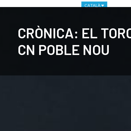
OFICINA VIRTUAL
CANAL ÈTIC
CATALÀ
CLUB
C
CRÒNICA: EL TORO 
CN POBLE NOU