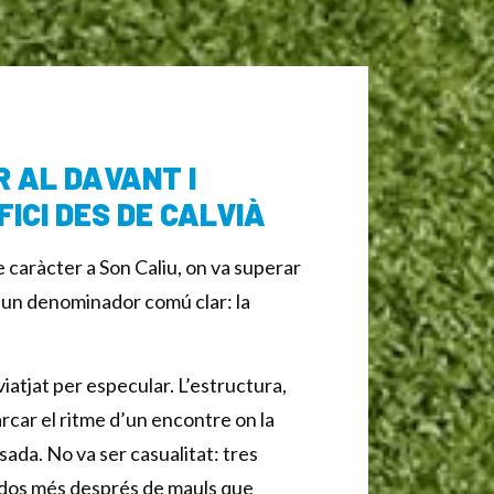
R AL DAVANT I
ICI DES DE CALVIÀ
 caràcter a Son Caliu, on va superar
b un denominador comú clar: la
iatjat per especular. L’estructura,
arcar el ritme d’un encontre on la
sada. No va ser casualitat: tres
i dos més després de mauls que