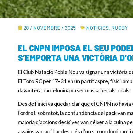
28 / NOVEMBRE / 2025
NOTÍCIES
,
RUGBY
EL CNPN IMPOSA EL SEU PODE
S’EMPORTA UNA VICTÒRIA D’OF
El Club Natació Poble Nou va signar una victòria de
El Toro RC per 17–31 en un partit aspre, físic i am
davantera barcelonina va ser massa per als locals.
Des de l’inici va quedar clar que el CNPN no havia v
l’ordre i, sobretot, la contundència del pack van m
majoria d’accions decisives van néixer a la cuina pe
assajos van arribar després d’un scrum dominant 