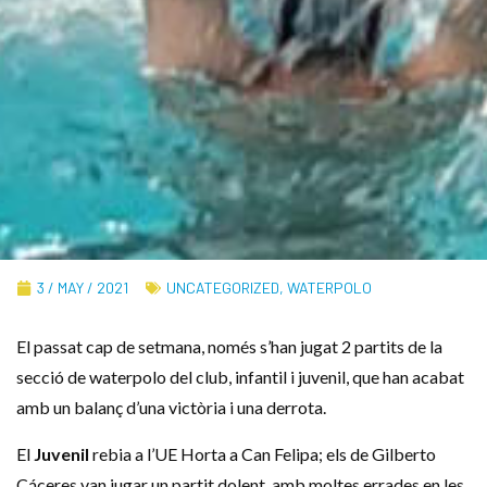
3 / MAY / 2021
UNCATEGORIZED
,
WATERPOLO
El passat cap de setmana, només s’han jugat 2 partits de la
secció de waterpolo del club, infantil i juvenil, que han acabat
amb un balanç d’una victòria i una derrota.
El
Juvenil
rebia a l’UE Horta a Can Felipa; els de Gilberto
Cáceres van jugar un partit dolent, amb moltes errades en les