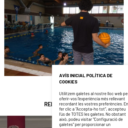
AVÍS INICIAL POLÍTICA DE
COOKIES
Utilitzem galetes al nostre lloc web pe
oferir-vos l’experiència més rellevant
RELATED NEWS
recordant les vostres preferències. E
fer clic a "Accepta-ho tot", accepteu
l'ús de TOTES les galetes. No obstant
això, podeu visitar "Configuració de
galetes" per proporcionar un