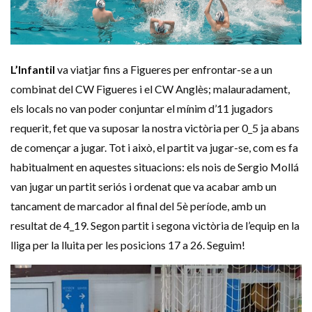
L’Infantil
va viatjar fins a Figueres per enfrontar-se a un
combinat del CW Figueres i el CW Anglès; malauradament,
els locals no van poder conjuntar el mínim d’11 jugadors
requerit, fet que va suposar la nostra victòria per 0_5 ja abans
de començar a jugar. Tot i això, el partit va jugar-se, com es fa
habitualment en aquestes situacions: els nois de Sergio Mollá
van jugar un partit seriós i ordenat que va acabar amb un
tancament de marcador al final del 5è període, amb un
resultat de 4_19. Segon partit i segona victòria de l’equip en la
lliga per la lluita per les posicions 17 a 26. Seguim!