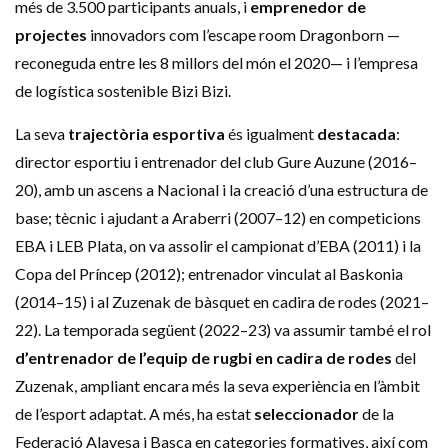
més de 3.500 participants anuals, i
emprenedor de
projectes
innovadors com l’escape room Dragonborn —
reconeguda entre les 8 millors del món el 2020— i l’empresa
de logística sostenible Bizi Bizi.
La seva
trajectòria esportiva
és igualment
destacada
:
director esportiu i entrenador del club Gure Auzune (2016–
20), amb un ascens a Nacional i la creació d’una estructura de
base; tècnic i ajudant a Araberri (2007–12) en competicions
EBA i LEB Plata, on va assolir el campionat d’EBA (2011) i la
Copa del Príncep (2012); entrenador vinculat al Baskonia
(2014–15) i al Zuzenak de bàsquet en cadira de rodes (2021–
22). La temporada següent (2022–23) va assumir també el rol
d’entrenador de l’equip de rugbi en cadira de rodes
del
Zuzenak, ampliant encara més la seva experiència en l’àmbit
de l’esport adaptat. A més, ha estat
seleccionador
de la
Federació Alavesa i Basca en categories formatives, així com