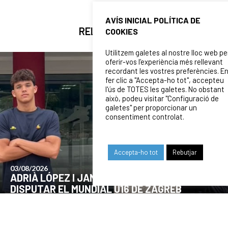
AVÍS INICIAL POLÍTICA DE
RELATED NEWS
COOKIES
Utilitzem galetes al nostre lloc web pe
oferir-vos l’experiència més rellevant
recordant les vostres preferències. E
fer clic a "Accepta-ho tot", accepteu
l'ús de TOTES les galetes. No obstant
això, podeu visitar "Configuració de
galetes" per proporcionar un
consentiment controlat.
Accepta-ho tot
Rebutjar
24/07/2026
COMUNICAT DE LA JUNTA DIRECTIVA SOBRE
EL MOMENT ACTUAL DEL CLUB