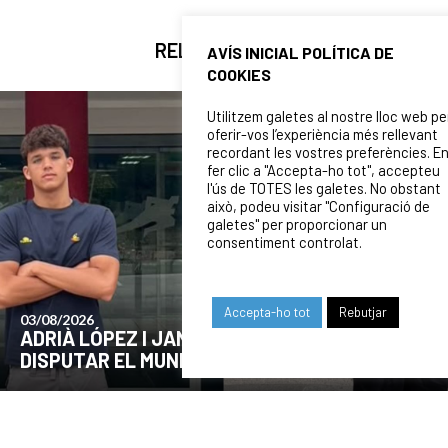
RELATED NEWS
AVÍS INICIAL POLÍTICA DE
COOKIES
Utilitzem galetes al nostre lloc web pe
oferir-vos l’experiència més rellevant
recordant les vostres preferències. E
fer clic a "Accepta-ho tot", accepteu
l'ús de TOTES les galetes. No obstant
això, podeu visitar "Configuració de
galetes" per proporcionar un
consentiment controlat.
Accepta-ho tot
Rebutjar
24/07/2026
COMUNICAT DE LA JUNTA DIRECTIVA SOBRE
EL MOMENT ACTUAL DEL CLUB